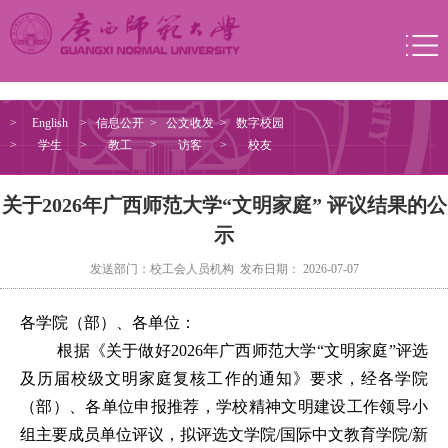
>
English
>
信息公开
>
公文收发
>
数字校园
>
学生
>
教工
>
访客
>
校友
关于2026年广西师范大学“文明家庭” 评议结果的公
示
发送部门：校工会人员机构 发布日期： 2026-07-07
各学院（部）、各单位：
根据《关于做好
2026年广西师范大学“文明家庭”评选
及历届校级文明家庭复核工作的通知》
要求，经各学院
（部）、各单位申报推荐，
学校精神文明建设工作领导小
组
主要
成员
单位
评议，
拟
评选文学院
/国际中文教育学院/新