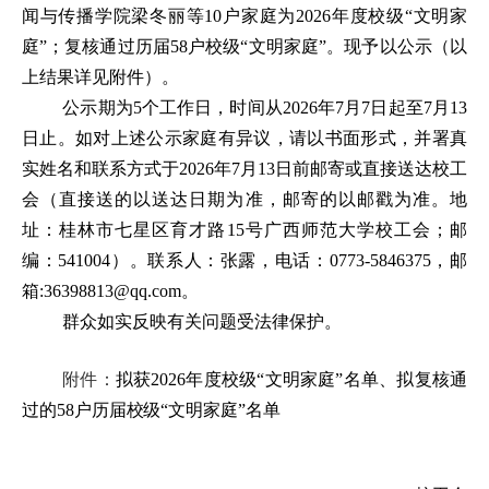
闻与传播学院梁冬丽等
10
户
家庭为
202
6
年度校级
“文明家
庭”
；复核通过历届
58
户校级
“文明家庭”。
现予以公示
（
以
上结果详见附件
）。
公示期为5个工作日，时间从2026年7月7日起至7月13
日止。如对上述公示家庭有异议，请以书面形式，并署真
实姓名和联系方式于
202
6
年
7
月
13
日
前邮寄或直接送达
校工
会
（直接送的以送达日期为准，邮寄的以邮戳为准。地
址：桂林市
七星
区
育才
路
1
5
号广西师范大学
校工会
；邮
编：
54100
4）。联系人：张露，电话：0773-5846375，邮
箱:36398813@qq.com。
群众如实反映有关问题受法律保护。
附件：
拟获
202
6
年度校级
“文明家庭”名单、拟复核通
过
的
5
8
户历届校级“文明家庭”名单