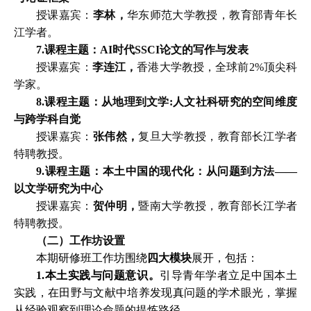
授课嘉宾：
李林，
华东师范大学教授，教育部青年长
江学者。
7.
课程主题：
AI时代SSCI论文的写作与发表
授课嘉宾：
李连江，
香港大学教授，全球前
2%顶尖科
学家。
8.
课程主题：从地理到文学
:人文社科研究的空间维度
与跨学科自觉
授课嘉宾：
张伟然，
复旦大学教授，教育部长江学者
特聘教授。
9.
课程主题：本土中国的现代化：从问题到方法
——
以文学研究为中心
授课嘉宾：
贺仲明，
暨南大学教授，教育部长江学者
特聘教授。
（二）工作坊设置
本期研修班工作坊围绕
四大模块
展开，包括：
1.本土实践与问题意识。
引导青年学者立足中国本土
实践，在田野与文献中培养发现真问题的学术眼光，掌握
从经验观察到理论命题的提炼路径。