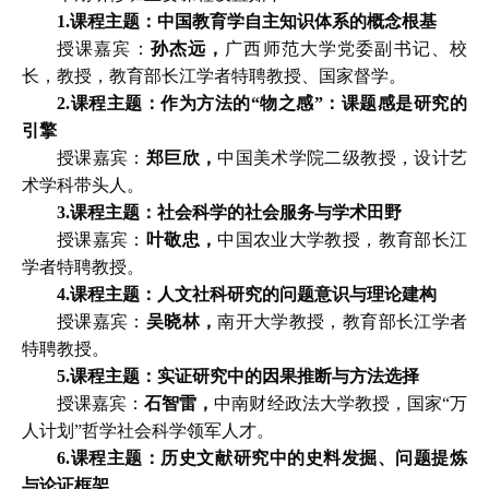
1.
课程主题：中国教育学自主知识体系的概念根基
授课嘉宾：
孙杰远，
广西师范大学党委副书记、校
长，教授，教育部长江学者特聘教授、国家督学。
2.
课程主题：作为方法的
“物之感”：课题感是研究的
引擎
授课嘉宾：
郑巨欣
，
中国美术学院二级教授，设计艺
术学科带头人。
3.
课程主题：社会科学的社会服务与学术田野
授课嘉宾：
叶敬忠，
中国农业大学教授，教育部长江
学者特聘教授。
4.
课程主题：人文社科研究的问题意识与理论建构
授课嘉宾：
吴晓林，
南开大学教授，教育部长江学者
特聘教授。
5.
课程主题：实证研究中的因果推断与方法选择
授课嘉宾：
石智雷，
中南财经政法大学教授，国家
“万
人计划”哲学社会科学领军人才。
6.
课程主题：历史文献研究中的史料发掘、问题提炼
与论证框架