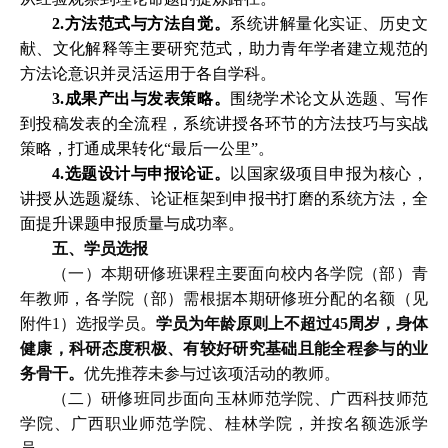
2.方法范式与方法自觉。
系统讲解量化实证、历史文
献、文化解释等主要研究范式，助力青年学者建立规范的
方法论意识并灵活运用于各自学科。
3.成果产出与发表策略。
围绕学术论文从选题、写作
到投稿发表的全流程，系统讲授各环节的方法技巧与实战
策略，打通成果转化
“最后一公里”。
4.选题设计与申报论证。
以国家级项目申报为核心，
讲授从选题凝练、论证框架到申报书打磨的系统方法，全
面提升课题申报质量与成功率。
五、学员选报
（一）本期研修班课程主要面向校内各学院（部）青
年教师，各学院（部）需根据本期研修班分配的名额（见
附件
1）选报学员。
学员为年龄原则上不超过
45周岁，身体
健康，科研态度积极、有较好研究基础且能全程参与的业
务骨干。
优先推荐未参与过该项活动的教师。
（二）研修班同步面向玉林师范学院、广西科技师范
学院、广西职业师范学院、桂林学院，并按名额选派学