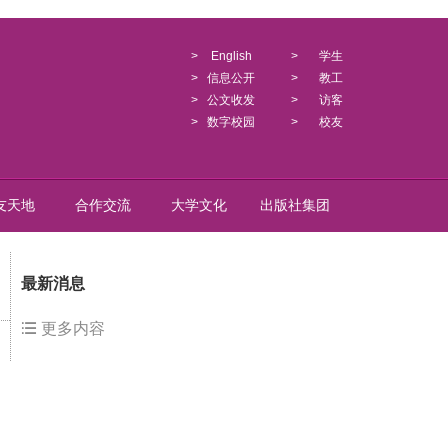
>
English
>
学生
>
信息公开
>
教工
>
公文收发
>
访客
>
数字校园
>
校友
友天地
合作交流
大学文化
出版社集团
最新消息
更多内容