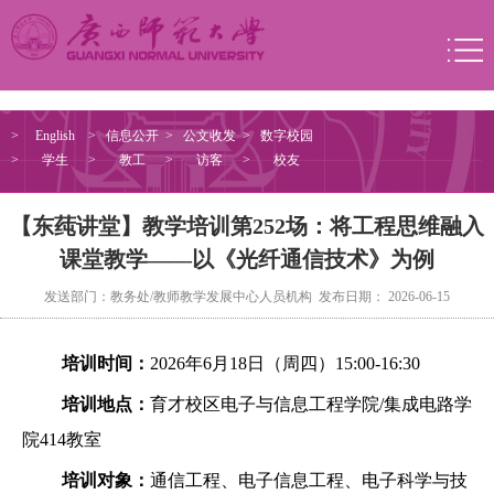
>
English
>
信息公开
>
公文收发
>
数字校园
>
学生
>
教工
>
访客
>
校友
【东莼讲堂】教学培训第252场：将工程思维融入
课堂教学——以《光纤通信技术》为例
发送部门：教务处/教师教学发展中心人员机构 发布日期： 2026-06-15
培训时间：
2026年6月18日（周四）15:00-16:30
培训地点：
育才校区电子与信息工程学院/集成电路学
院414教室
培训对象：
通信工程、电子信息工程、电子科学与技