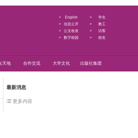
>
English
>
学生
>
信息公开
>
教工
>
公文收发
>
访客
>
数字校园
>
校友
友天地
合作交流
大学文化
出版社集团
最新消息
更多内容