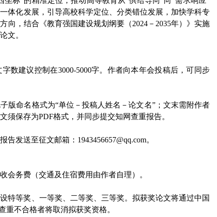
西坐标”的精准定位，推动高等教育从“供给导向”向“需求响应”
才一体化发展，引导高校科学定位、分类错位发展，加快学科专
向，结合《教育强国建设规划纲要（2024－2035年）》实施
论文。
文字数建议控制在
3000-5000字。作者向本年会投稿后，可同步
电子版命名格式为
“单位－投稿人姓名－论文名”；文末需附作者
文须保存为PDF格式，并同步提交知网查重报告。
报告发送至征文邮箱：
1943456657@qq.com。
收会务费（交通及住宿费用由作者自理）。
，设特等奖、一等奖、二等奖、三等奖。拟获奖论文将通过中国
；查重不合格者将取消拟获奖资格。