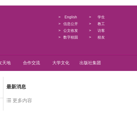
>
English
>
学生
>
信息公开
>
教工
>
公文收发
>
访客
>
数字校园
>
校友
友天地
合作交流
大学文化
出版社集团
最新消息
更多内容