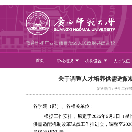
教育部和广西壮族自治区人民政府共建高校
首页
学校概况
机构设置
人才队伍
关于调整人才培养供需适配
发送部门：学生工作部（处
各学院
（部）、各相关单位：
根据工作安排，原定于
2026年
6
月
3
日（星
供需适配机制改革试点工作推进会
，
调整至
202