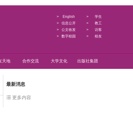
>
English
>
学生
>
信息公开
>
教工
>
公文收发
>
访客
>
数字校园
>
校友
友天地
合作交流
大学文化
出版社集团
最新消息
更多内容