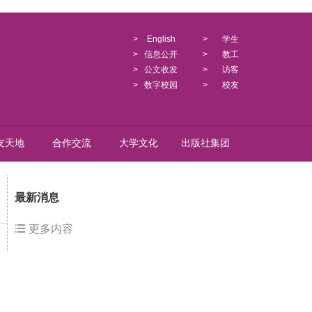
>
English
>
学生
>
信息公开
>
教工
>
公文收发
>
访客
>
数字校园
>
校友
友天地
合作交流
大学文化
出版社集团
最新消息
更多内容