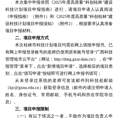
本次集中申报依照《
2025
年度高质量
“
科创桂林
”
建设
科技计划项目申报指南》进行，请项目申请人认真阅读
《申报指南》（附件
1
）和《
2025
年度高质量
“
科创桂林
”
建
设科技计划项目申报须知》（附件
2
），根据要求认真准备
项目申报材料。
二、项目申报方式
本次桂林市科技计划项目均需在网上填报申报书。已
有网上申报登录账号的老师仍使用原有账号登录
“
广西科技
管理地市云平台
”
（网址
：
http://dskg.gxai-data.cn/
）
，在
“
申
报管理
”
菜单下，点击
“
新增项目申请
”
，选择相应的项目类
别，点击
“
填写申请
”
按钮即可进行网上申报书填写；
从未登录过系统的老师可发送邮件到科技处邮箱
（
kjc@gxnu.edu.cn
）
获取登录信息（邮件内请注明申请人
姓名、身份证号、常用邮箱、手机号码和所在学院等信
息）。
三、项目申报限制
（一）有以下情况之一者，不能作为项目负责人申