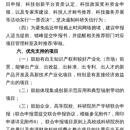
目申报、科技创新平台资质认定、科技政策奖补资金申
领，以及专家库建设、科技人才称号推荐、科技服务开展
等活动实行
“
一票否决
”
，坚决遏制科研失信行为；
（四）为避免临近申报截止时间网络拥堵，建议申报
人适当提前、错峰提交申报书，并提醒相关推荐部门对应
项目管理科室及时推荐
/
审核。
六、优先支持的项目
（一）鼓励有自主知识产权和较好产业化（市场）前
景，能够出产业、出效益、出标准、出专利、出人才的新
产品开发及高新技术产业化项目，特别是有直接经济效益
产出的项目；
（二）鼓励体现集成创新示范应用和典型辐射带动的
项目；
（三）鼓励企业、高等院校、科研院所产学研联合申
报（联合申报需提交联合申报协议，
模板
参见附件
7
，用印
申请详见附件
8
）。联合申报项目原则上高校或科研院所的
工作量以及申请财政科技经费占整个项目的比重应当不低