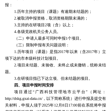
报：
1.
历年主持的项目（课题）有逾期未结题的；
2.
被取消申报资格，取消资格期限未满的；
3.
主持的在研项目
2
项（含）以上；
4.
各级党政机关公务人员。
（二）申请人最多可同时申报
1
个项目。
（三）限制申报有关问题说明：
1.
历年项目（课题）是指
2017
年以来（含
2017
年）立
项下达的市本级科技计划项目。
2.
项目未结题、未验收、未终止或未撤销，统称未结
题。
3.
在研项目指已下达立项、但未结题的项目。
四、项目申报时间安排
项目通过
“
广西科技管理地市云平台
”
（网址
：
http://dskg.gxai-data.cn/
，以下简称系统）进行申报及提交有
关材料，申报人须于
2025
年
12
月
8
日
17:00
前在系统将申报