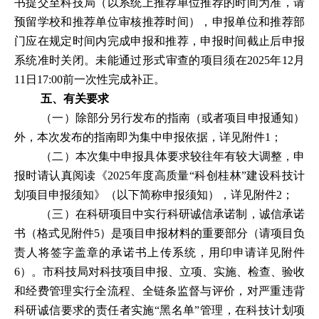
书提交至科技局（以系统上推荐单位推荐的时间为准，请
预留学校和推荐单位审核推荐时间），申报单位和推荐部
门应在规定时间内完成申报和推荐，申报时间截止后申报
系统准时关闭。未能通过形式审查的项目须在
2025
年
12
月
11
日
17:00
前一次性完成补正。
五、有关要求
（一）除部分另行发布的指南（或者项目申报通知）
外，本次发布的指南即为集中申报依据，详见附件
1
；
（二）本次集中申报具体要求较往年有较大调整，申
报时请认真阅读《
2025
年度高质量
“
科创桂林
”
建设科技计
划项目申报须知》（以下简称申报须知），详见附件
2
；
（三）在科研项目中实行科研诚信承诺制，诚信承诺
书（格式见附件
5
）是项目申报材料的重要部分（请项目负
责人将签字盖章的承诺书上传系统，用印申请详见附件
6
）。市科技局对科技项目申报、立项、实施、检查、验收
和经费管理实行全流程、全链条监督与评价，对严重违背
科研诚信要求的责任者实施
“
黑名单
”
管理，在科技计划项