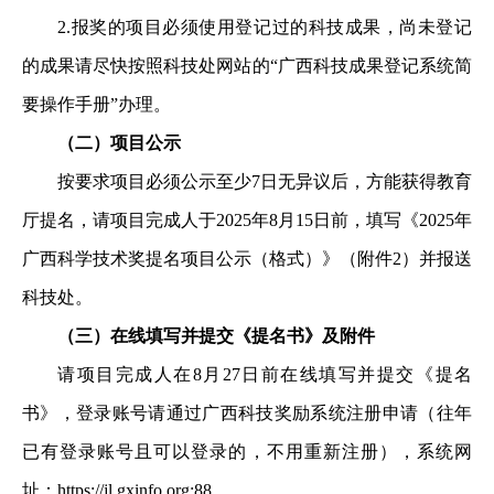
2.
报奖的项目必须使用登记过的科技成果，尚未登记
的成果请尽快按照科技处网站的
“
广西科技成果登记系统简
要操作手册
”
办理。
（二）项目公示
按要求项目必须公示至少
7
日无异议后，方能获得教育
厅提名，请项目完成人于
202
5
年
8
月
15
日前，填写《
202
5
年
广西科学技术奖提名项目公示（
格式
）》（附件
2
）并报送
科技处。
（三）在线填写并提交《提名书》及附件
请项目完成人在
8
月
27
日
前
在线填写并提交《提名
书》，登录账号请通过广西科技奖励系统注册申请（往年
已有登录账号且可以登录的，不用重新注册），系统网
址：
https://jl.gxinfo.org:88
。