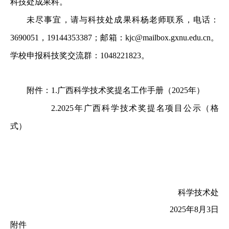
科技处成果科。
未尽事宜，请与科技处成果科
杨
老师联系，电话：
3690051
，
19144353387
；邮箱：
kjc@mailbox.gxnu.edu.cn
。
学校申报科技奖交流群：
1048221823
。
附件：
1.
广西科学技术奖提名工作手册（
202
5
年）
2.202
5
年广西科学技术奖提名项目公示（
格
式
）
科学技术处
2025
年
8
月
3
日
附件