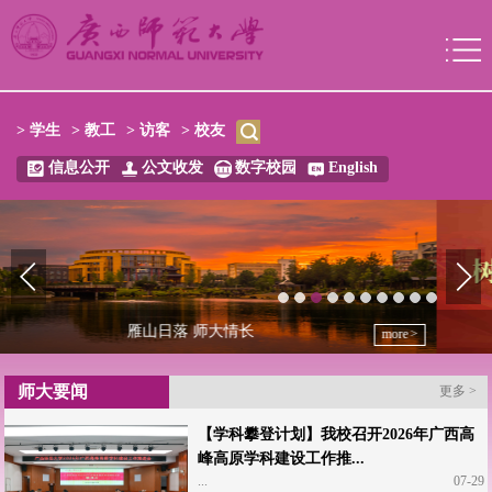
> 学生
> 教工
> 访客
> 校友
信息公开
公文收发
数字校园
English
树立和践行正确政绩观学习教育
more
师大要闻
更多 >
【学科攀登计划】我校召开2026年广西高
峰高原学科建设工作推...
...
07-29