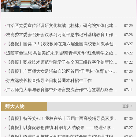
自治区党委宣传部调研文化抗战（桂林）研究院实体化建设工作
07-29
校党委常委会召开会议学习习近平总书记对基础教育工作作出的重要指示等精神
07-28
【喜报】国奖+3！我校教师在第六届全国高校教师教学创新大赛再创佳绩
07-27
追随革命理想 共创美好未来∣越南青年来华“红色研学之旅”之“沿着胡伯伯的足迹” 研学营在桂林顺利结营
07-22
【喜报】职业技术师范学院学子在全国三维数字化创新设计大赛18周年精英联赛（2025-2026）总决赛中斩获全国一等奖
07-22
【喜报】广西师大女足斩获自治区首届“千里杯”体育专业女子组冠军
07-20
孙杰远校长检查指导全日制普通本科招生工作
07-19
广西师范大学与教育部中外语言交流合作中心签署战略合作协议
07-11
师大人物
更多 >
【喜报】特等奖+2！我校在第十五届广西高校辅导员素质能力大赛喜获佳绩
07-30
【喜报】以赛促教创佳绩 科创育人结硕果 ——物理科学与技术学院师生在多项高水平竞赛中斩获佳绩
07-27
【喜报】物理科学与技术学院教师荣获全国高校物理基础课程青教赛中南地区复赛一等奖