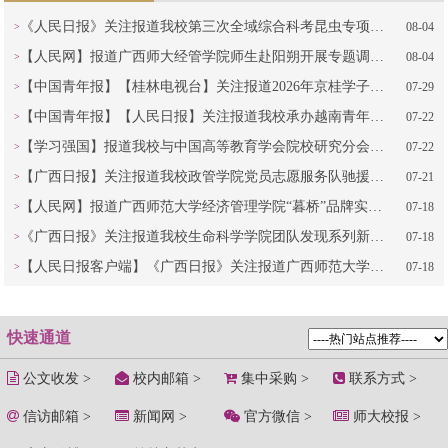
《人民日报》关注报道我校第三次全域综合科考昆虫专项调查科研结果
08-04
【人民网】报道广西师大经管学院师生赴阳朔开展专题调研活动
08-04
【中国青年报】【桂林电视台】关注报道2026年京桂学子“壮苗计划”夏令营在我校开营
07-29
【中国青年报】【人民日报】关注报道我校承办越南青年来华红色研学营
07-22
【学习强国】报道我校与中国高等教育学会院校研究分会共同组织的“新时代高等教育创新发展丛书”发布活动，我校教授在会上介绍丛书编撰情况
07-22
【广西日报】关注报道我校政管学院党员志愿服务队驰援横州安置点开展灾后帮扶
07-21
【人民网】报道广西师范大学经济管理学院“暮桥”品牌实践育人赋能乡村振兴成果
07-18
《广西日报》关注报道我校生命科学学院团队发现系列新物种事迹
07-18
​【人民日报客户端】《广西日报》关注报道广西师范大学出版社出版的《古灵魂》获第九届鲁迅文学奖
07-18
快速通道
公文收发 >
校内邮箱 >
集中采购 >
联系方式 >
信访邮箱 >
新闻网 >
官方微信 >
师大校报 >